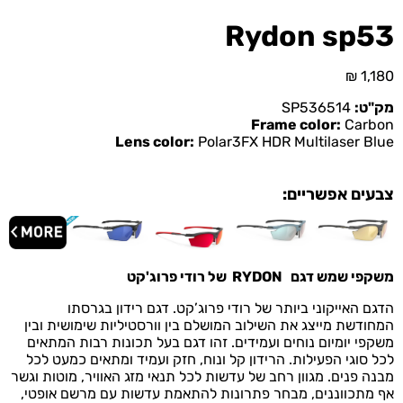
Rydon sp53
₪
1,180
מק"ט:
SP536514
Frame color:
Carbon
Lens color:
Polar3FX HDR Multilaser Blue
צבעים אפשריים:
משקפי שמש דגם
RYDON
של רודי פרוג'קט
הדגם האייקוני ביותר של רודי פרוג’קט. דגם רידון בגרסתו
המחודשת מייצג את השילוב המושלם בין וורסטיליות שימושית ובין
משקפי יומיום נוחים ועמידים. זהו דגם בעל תכונות רבות המתאים
לכל סוגי הפעילות. הרידון קל ונוח, חזק ועמיד ומתאים כמעט לכל
מבנה פנים. מגוון רחב של עדשות לכל תנאי מזג האוויר, מוטות וגשר
אף מתכווננים, מבחר פתרונות להתאמת עדשות עם מרשם אופטי,