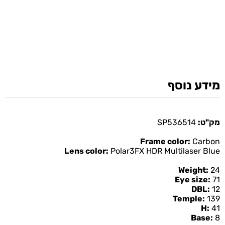
מידע נוסף
מק"ט:
SP536514
Frame color:
Carbon
Lens color:
Polar3FX HDR Multilaser Blue
Weight:
24
Eye size:
71
DBL:
12
Temple:
139
H:
41
Base:
8