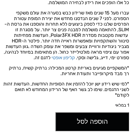
כל אלו הופכים את רידון לבחירה המושלמת.
עברו מעל 15 שנים מאז שרידון כבש בסערה את עולם משקפי
הספורט. לפני 7 שנים הנדסנו מחדש את יצירת המופת עטורת
הפרסים שלנו כדי לספק ביצועים ללא תחרות והוספנו את גרסת ה-
SLIM, להתאמה מושלמת למבנה פנים צר יותר. על מסגרת זו
עדשות מקטבות מסדרת Polar3FX HDR, העדשות מפחיתות
סינוור והשתקפויות ומאפשרות ראייה חדה יותר. פילטר ה-HDR
מגביר ניגודיות ורוויית צבעים ומשפר את עומק השדה .גוון העדשות
אפור עם ציפוי מראה מולטילייזר כחול. הן מתאימות במיוחד לנהיגה,
ספורט ימי, דייג, גלישה וסקי.
קליפון אופטי
לדגם זה.
*המשקפיים מגיעים באריזת קרטון המכילה: נרתיק קשיח, נרתיק
רך מבד מיקרופייבר ותעודת אחריות.
*למי שיש רידון ישן יוכל להזמין את הסופיות החדשות, העדשות זהות
לשני הדגמים. שימו לב גשר האף של הרידון המחודש לא תואם
לקודם*
1 במלאי
הוספה לסל