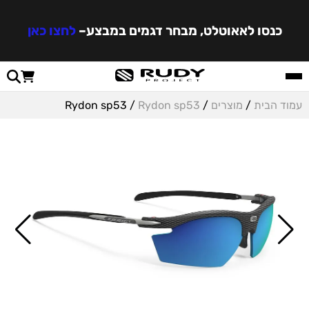
כנסו לאאוטלט, מבחר דגמים במבצע
–
לחצו כאן
עמוד הבית
/
מוצרים
/
Rydon sp53
/ Rydon sp53