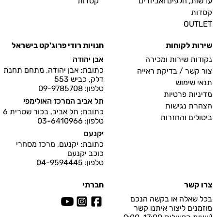
עדשות, חלפים ואביזרים
קסדות
קסדות
OUTLET
שירות לקוחות
חנויות רודי פרוג'קט בישראל
נקודות שירות ומכירה
אבן יהודה
כתובת: אבן יהודה, מתחם תחנת
צור קשר / בדיקת ראייה
דלק, כביש 553
תנאי שימוש
טלפון: 09-9785708
מדיניות פרטיות
תל אביב המרכז האולימפי
הצהרת נגישות
כתובת: תל אביב, בכור שטרית 6
ביטולים והחזרות
טלפון: 03-6410966
יקנעם
כתובת: יקנעם, מרכז מסחרי
כוכב יקנעם
טלפון: 04-9594445
צרו קשר
חברתי
בכל שאלה או בקשה הנכם
מוזמנים ליצור איתנו קשר