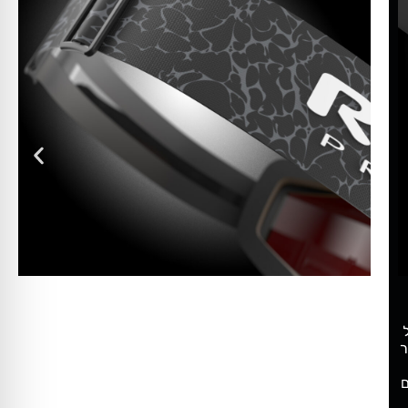
CLEAR VISION, FULL GAS
מערכת האוורור 360° של Override משפרת את זרימת האוויר
סביב המשקפיים, ומסייעת להפחית הצטברות אדים ולחות כאשר
הקצב נעשה אינטנסיבי. בשילוב עם טיפול נגד אדים, העדשה
שומרת על ראייה חדה במהלך טיפוסים, ירידות ותנאים משתנים.