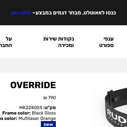
כנסו לאאוטלט, מבחר דגמים במבצע
–
לחצו כאן
ענפי
נקודות שירות
על
ספורט
ומכירה
החבר
OVERRIDE
₪
790
מק"ט:
MK224003
Frame color:
Black Gloss
s color:
Multilaser Orange
new