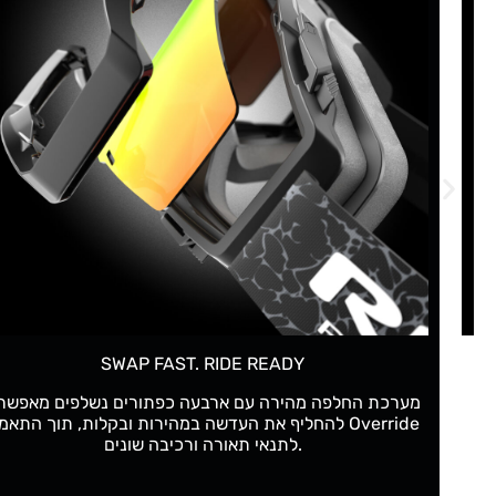
LOCKED-IN HELMET GRIP
למסכה רצועה מתכווננת בעובי 45 מ"מ כוללת אחיזה מסיליקון
לשמירה על Override ללא תזוזה, גם במהלך רכיבה אגרסיבית.