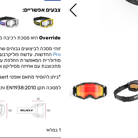
צבעים אפשריים:
Override
היא מסכת רכיבה מבי
זוהי מסכה לביצועים גבוהים ש
Pro
החדשות. עדשת פוליקרבונט
מתכווננת עם אחיזה מסיליקון ו
*ניתן להוסיף מתאם אופטי
RX Insert – לרוכבים הזקוקים לתיקון ראייה.
למסכה תקן EN1938:2010 ותואם ל-tear-off systems
1 במלאי