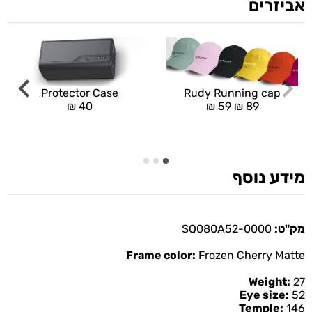
אביזרים
Rudy Running cap
Protector Case
₪
59
₪
89
₪
40
מידע נוסף
מק"ט:
SQ080A52-0000
Frame color:
Frozen Cherry Matte
Weight:
27
Eye size:
52
Temple:
146