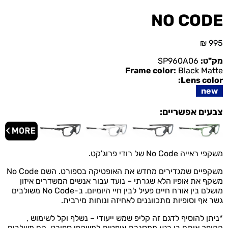
NO CODE
₪
995
מק"ט:
SP960A06
Frame color:
Black Matte
Lens color:
new
צבעים אפשריים:
משקפי ראייה No Code של רודי פרוג'קט.
משקפיים שמגדירים מחדש את האופטיקה בספורט.
השם No Code
משקף את אופיו הלא שגרתי – נועד עבור אנשים המשדרים איזון
מושלם בין אורח חיים פעיל לבין חיי היומיום. ב-No Code משולבים
גשר אף וסופיות מתכווננים לאחיזה ונוחות מירבית.
*ניתן להוסיף לדגם זה קליפ שמש ייעודי – נשלף וקל לשימוש ,
ההופך אותם בן רגע ממסגרת אופטית למשקפי ספורט. הם משלבים