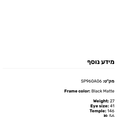
מידע נוסף
מק"ט:
SP960A06
Frame color:
Black Matte
Weight:
27
Eye size:
41
Temple:
146
H:
56