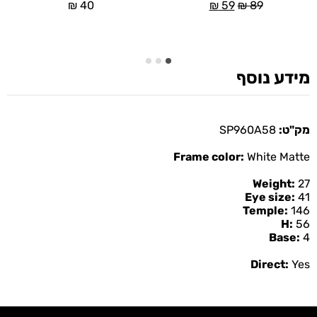
₪
59
₪
89
₪
40
מידע נוסף
מק"ט:
SP960A58
Frame color:
White Matte
Weight:
27
Eye size:
41
Temple:
146
H:
56
Base:
4
Direct:
Yes