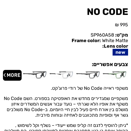
NO CODE
₪
995
מק"ט:
SP960A58
Frame color:
White Matte
Lens color:
new
צבעים אפשריים:
משקפי ראייה No Code של רודי פרוג'קט.
משקפיים שמגדירים מחדש את האופטיקה בספורט. ​השם No Code
משקף את אופיו הלא שגרתי – נועד עבור אנשים המשדרים איזון
מושלם בין אורח חיים פעיל לבין חיי היומיום. ב-No Code משולבים
גשר אף וסופיות מתכווננים לאחיזה ונוחות מירבית.
*ניתן להוסיף לדגם זה קליפ שמש ייעודי – נשלף וקל לשימוש ,
ההופך אותם בן רגע ממסגרת אופטית למשקפי ספורט. הם משלבים