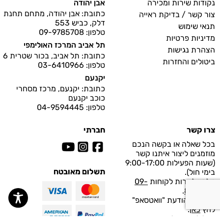
נקודות שירות ומכירה
אבן יהודה
כתובת: אבן יהודה, מתחם תחנת
צור קשר / בדיקת ראייה
דלק, כביש 553
תנאי שימוש
טלפון: 09-9785708
מדיניות פרטיות
תל אביב המרכז האולימפי
הצהרת נגישות
כתובת: תל אביב, בכור שטרית 6
ביטולים והחזרות
טלפון: 03-6410966
יקנעם
כתובת: יקנעם, מרכז מסחרי
כוכב יקנעם
טלפון: 04-9594445
צרו קשר
חברתי
בכל שאלה או בקשה הנכם
מוזמנים ליצור איתנו קשר
(שעות הפעילות 9:00-17:00
תשלום מאובטח
בימי חול).
טלפון לשרות לקוחות
09-
.
8997929
לפנייה בהודעת "וואטסאפ"
לחץ
כאן
.
מייל לשירות לקוחות: