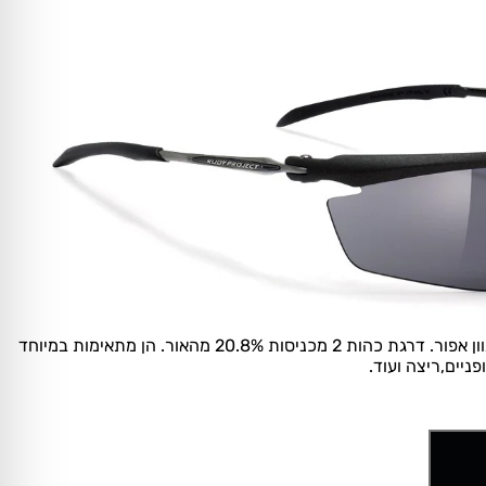
עדשות מסוג Smoke Black בגוון אפור. דרגת כהות 2 מכניסות 20.8% מהאור. הן מתאימות במיוחד
ניים,ריצה ועוד.