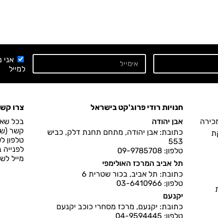
אני 
למייל
חנויות רודי פרוג'קט בישראל
צרו קש
מכירה
אבן יהודה
בכל שאל
קשר (שעות הפעיל
כתובת: אבן יהודה, מתחם תחנת דלק, כביש
ת
טלפון ל
553
לפנייה 
טלפון: 09-9785708
מייל לש
תל אביב המרכז האולימפי
כתובת: תל אביב, בכור שטרית 6
טלפון: 03-6410966
יקנעם
כתובת: יקנעם, מרכז מסחרי כוכב יקנעם
טלפון: 04-9594445