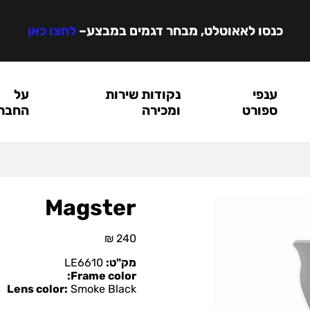
כנסו לאאוטלט, מבחר דגמים במבצע
–
לחצו כאן
ענפי
נקודות שירות
על
ספורט
ומכירה
החבר
Magster
₪
240
מק"ט:
LE6610
Frame color:
Lens color:
Smoke Black