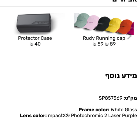
Rudy Running cap
Protector Case
₪
59
₪
89
₪
40
מידע נוסף
מק"ט:
SP857569
Frame color:
White Gloss
Lens color:
mpactX® Photochromic 2 Laser Purple