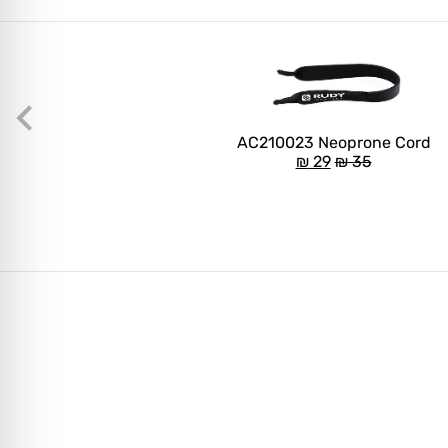
AC210023 Neoprone Cord
₪
29
₪
35