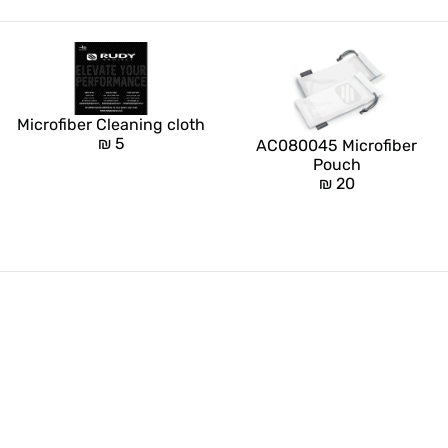
Microfiber Cleaning cloth
₪
5
AC080045 Microfiber
Pouch
₪
20