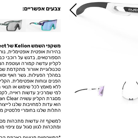
צבעים אפשריים:
משקפי השמש Kelion של Rudy Project
בהירות אופטית אופטימלית, נוח
הספורטאים, בדגש על רוכבי כבי
טכנולוגיית אוורור מתקדמת ש
במהלך הפעילות. גשר האף וסופ
הפנים ונוחות אופטימלית. הק
ללא מאמץ לכל שימוש או תנאי מ
למי שמרכיב עדשות ראייה, לקלי
הוא עדות למחויבות שלנו לייצור
התלות שלנו בחומרי פלסטיק ממק
למשקף זה עדשות מתכהות מ
ומתכהות לגוון סגול עם ציפוי מר
*המשקפיים מגיעים באריזת קרט