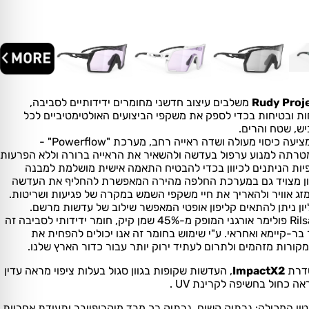
משלבים עיצוב חדשני מחומרים ידידותיים לסביבה,
ות ובטיחות בכדי לספק את משקפי הביצועים האולטימטיביים לכל
ש, שטח והרים.
לקליון עדשה קמורה ועוטפת המציעה כיסוי מעולה ושדה ראייה רחב, מערכת "Powerflow" -
מטרתה למנוע ערפול בעדשה ולהשאיר את הראייה ברורה וללא הפרעות
יות הניתנים לכיוון בכדי להבטיח התאמה אישית מושלמת למבנה
ליון מצויד גם במערכת החלפה מהירה המאפשרת להחליף את העדשה
זג אוויר ולהאריך את חיי משקפי השמש במקרה של פגיעות ושריטות.
ון ניתן להתאים קליפון אופטי המאפשר שילוב של עדשות מרשם.
מסגרת הקליון עשויה Rilsan Clear פולימר אורגני המופק מ-45% שמן קיק, חומר ידידותי לסביבה זה
 בר-קיימא ואחראי. ע"י שימוש בחומר זה אנו יכולים להפחית את
ורות מזהמים ולתרום לעתיד ירוק יותר עבור כדור הארץ שלנו.
סדרת
ImpactX2
, העדשות שקופות בגוון סגול בעלות ציפוי מראה עדין
אה כחול בחשיפה לקרינת UV .
ון המכילה: נרתיק קשיח, נרתיק רך מבד מיקרופייבר ותעודת אחריות.