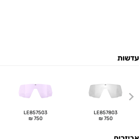
עדשות
LE857503
LE857803
₪
750
₪
750
אביזרים