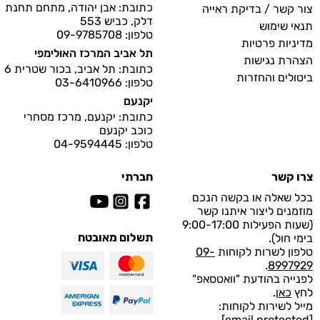
כתובת: אבן יהודה, מתחם תחנת
צור קשר / בדיקת ראייה
דלק, כביש 553
תנאי שימוש
טלפון: 09-9785708
מדיניות פרטיות
תל אביב המרכז האולימפי
הצהרת נגישות
כתובת: תל אביב, בכור שטרית 6
ביטולים והחזרות
טלפון: 03-6410966
יקנעם
כתובת: יקנעם, מרכז מסחרי
כוכב יקנעם
טלפון: 04-9594445
צרו קשר
חברתי
בכל שאלה או בקשה הנכם
מוזמנים ליצור איתנו קשר
(שעות הפעילות 9:00-17:00
תשלום מאובטח
בימי חול).
טלפון לשרות לקוחות
09-
.
8997929
לפנייה בהודעת "וואטסאפ"
לחץ
כאן
.
מייל לשירות לקוחות:
[email protected]