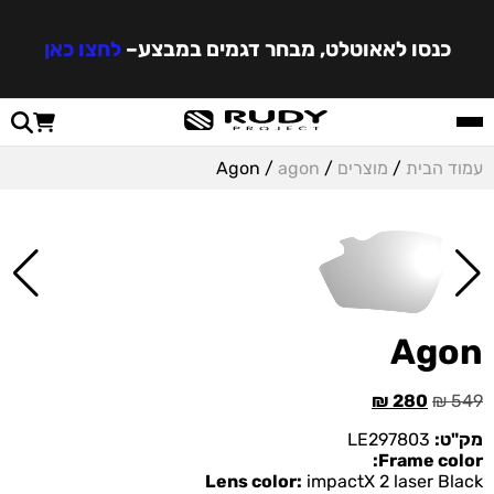
כנסו לאאוטלט, מבחר דגמים במבצע
–
לחצו כאן
עמוד הבית
/
מוצרים
/
agon
/ Agon
Agon
₪
280
₪
549
מק"ט:
LE297803
Frame color:
Lens color:
impactX 2 laser Black