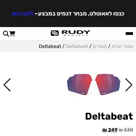
כנסו לאאוטלט, מבחר דגמים במבצע
–
לחצו כאן
עמוד הבית
/
מוצרים
/
Deltabeat
/ Deltabeat
Deltabeat
₪
249
₪
330