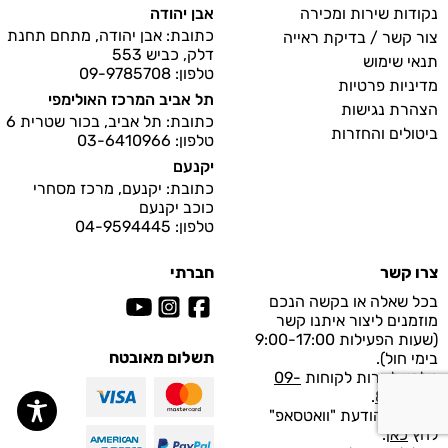
נקודות שירות ומכירה
אבן יהודה
כתובת: אבן יהודה, מתחם תחנת
צור קשר / בדיקת ראייה
דלק, כביש 553
תנאי שימוש
טלפון: 09-9785708
מדיניות פרטיות
תל אביב המרכז האולימפי
הצהרת נגישות
כתובת: תל אביב, בכור שטרית 6
ביטולים והחזרות
טלפון: 03-6410966
יקנעם
כתובת: יקנעם, מרכז מסחרי
כוכב יקנעם
טלפון: 04-9594445
צרו קשר
חברתי
בכל שאלה או בקשה הנכם
מוזמנים ליצור איתנו קשר
(שעות הפעילות 9:00-17:00
תשלום מאובטח
בימי חול).
טלפון לשרות לקוחות
09-
.
8997929
לפנייה בהודעת "וואטסאפ"
לחץ
כאן
.