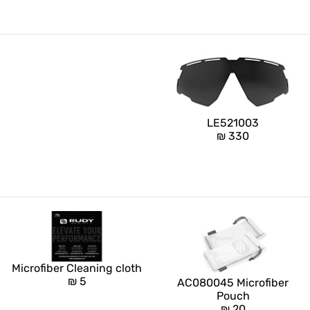
LE521003
₪
330
Microfiber Cleaning cloth
₪
5
AC080045 Microfiber
Pouch
₪
20