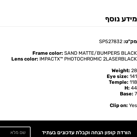
מידע נוסף
מק"ט:
SP527832
Frame color:
SAND MATTE/BUMPERS BLACK
Lens color:
IMPACTX™ PHOTOCHROMIC 2LASERBLACK
Weight:
28
Eye size:
141
Temple:
118
H:
44
Base:
7
Clip on:
Yes
הורדת קופון הנחה וקבלת עדכונים בעתיד