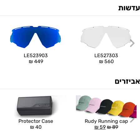
עדשות
LE523903
LE527303
₪
449
₪
560
אביזרים
Rudy Running cap
Protector Case
₪
59
₪
89
₪
40