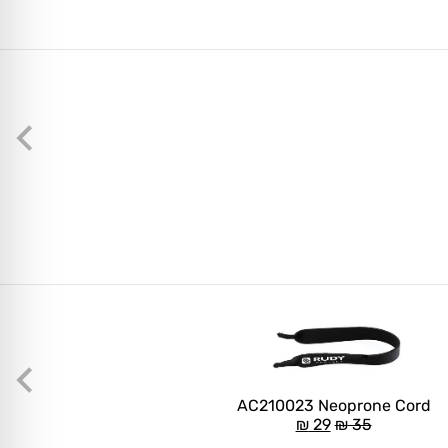
AC210023 Neoprone Cord
₪
29
₪
35