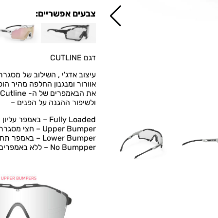
צבעים אפשריים:
דגם CUTLINE
עיצוב אדג'י , השילוב של מסג
אוורור ומנגנון החלפה מהיר הופכים את Cutline החדש למצטיין ב
א
ולשיפור ההגנה על הפנים –
Fully Loaded – באמפר עליון ותחתון היוצר תחושה של מסגרת מלאה.
Upper Bumper – חצי מסגרת, באמפר עליון בלבד
Lower Bumper – באמפר תחתון בלבד.
No Bumpper – ללא באמפרים.