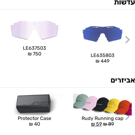
עדשות
LE637503
₪
750
LE635803
₪
449
אביזרים
Rudy Running cap
Protector Case
₪
59
₪
89
₪
40