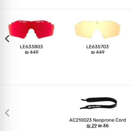
LE633803
LE635703
₪
449
₪
449
AC210023 Neoprone Cord
₪
29
₪
35