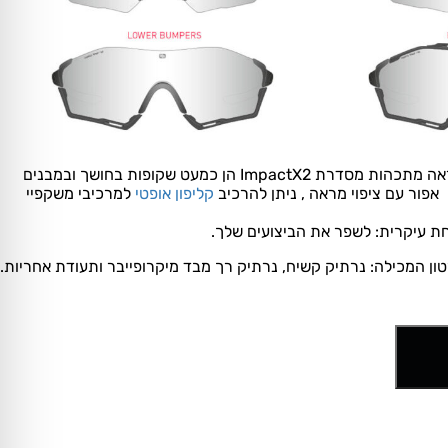
מסגרת זו מגיעה עם עדשות מראה מתכהות מסדרת ImpactX2 הן כמעט שקופות בחושך ובמבנים
אפור עם ציפוי מראה , ניתן להרכיב
קליפון אופטי
למרכיבי משקפיי
ון המכילה: נרתיק קשיח, נרתיק רך מבד מיקרופייבר ותעודת אחריות.