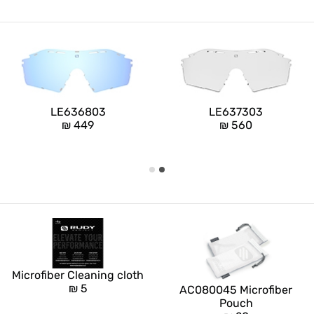
LE636803
LE637303
₪
449
₪
560
Microfiber Cleaning cloth
₪
5
AC080045 Microfiber
Pouch