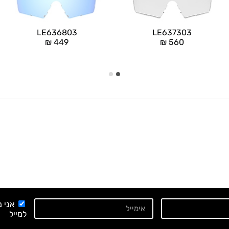
LE636803
LE637303
₪
449
₪
560
אני 
למייל