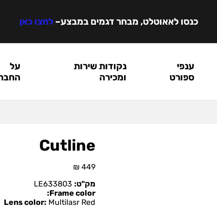
כנסו לאאוטלט, מבחר דגמים במבצע
–
לחצו כאן
ענפי
נקודות שירות
על
ספורט
ומכירה
החבר
Cutline
₪
449
מק"ט:
LE633803
Frame color:
Lens color:
Multilasr Red