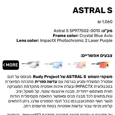
ASTRAL S
₪
1,060
מק"ט:
Astral S SP977502-0010
Frame color:
Crystal Blue Avio
Lens color:
ImpactX Photochromic 2 Laser Purple
צבעים אפשריים:
משקפי השמש ASTRAL S של Rudy Project
מבוסס על דגם
אסטרל המוצלח ומגיע בגרסה עם
עדשה ספרית
מתכהה המיוצרת
בטכנולוגית IMPACTX ובעלת איכות אופטית מתקדמת המעניקה
חווית משתמש ייחודית.
מבנה ארגונומי עוטף, קל משקל,יציב
ונוח.
מתאים לכל מבנה פנים ומאפשר התאמה מקסימלית הודות
לגשר האף המתכווננן.
כמו בכל דגמי הספורט שלנו, ניתן להתאים
קליפון פנימי עבור עדשות אופטיות בטווח מרשמים רחב.
על
מסגרת זו עדשת מראה מתכהה מסדרת ImpactX2 , העדשה