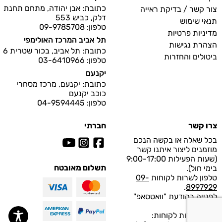
כתובת: אבן יהודה, מתחם תחנת
צור קשר / בדיקת ראייה
דלק, כביש 553
תנאי שימוש
טלפון: 09-9785708
מדיניות פרטיות
תל אביב המרכז האולימפי
הצהרת נגישות
כתובת: תל אביב, בכור שטרית 6
ביטולים והחזרות
טלפון: 03-6410966
יקנעם
כתובת: יקנעם, מרכז מסחרי
כוכב יקנעם
טלפון: 04-9594445
צרו קשר
חברתי
בכל שאלה או בקשה הנכם
מוזמנים ליצור איתנו קשר
(שעות הפעילות 9:00-17:00
תשלום מאובטח
בימי חול).
טלפון לשרות לקוחות
09-
.
8997929
לפנייה בהודעת "וואטסאפ"
לחץ
כאן
.
מייל לשירות לקוחות: