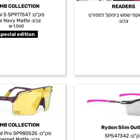
MB COLLECTION
READERS
מק"ט:
al S SP977547
פי שמש ביפוקל לספורט
צבע:
e Navy Matte
צבע:
₪
1,060
special edition
MB COLLECTION
Rydon Slim Out
מק"ט:
ld Pro SP980525
ק"ט:
SP547342
צבע:
bernet Matte