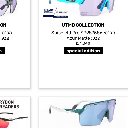
ION
UTMB COLLECTION
מק"ט:
Spishield Pro SP987586
מק"ט:
צבע:
Azur Matte
צבע:
₪
1,040
n
special edition