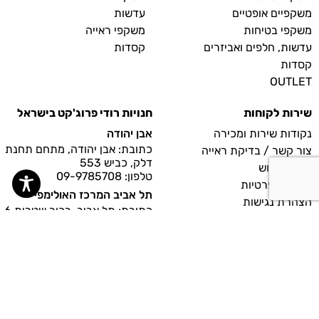
משקפיים אופטיים
עדשות
משקפי בטיחות
משקפי ראייה
עדשות, חלפים ואביזרים
קסדות
קסדות
OUTLET
שירות לקוחות
חנויות רודי פרוג'קט בישראל
נקודות שירות ומכירה
אבן יהודה
כתובת: אבן יהודה, מתחם תחנת
צור קשר / בדיקת ראייה
דלק, כביש 553
תנאי שימוש
טלפון: 09-9785708
מדיניות פרטיות
תל אביב המרכז האולימפי
הצהרת נגישות
כתובת: תל אביב, בכור שטרית 6
ביטולים והחזרות
טלפון: 03-6410966
יקנעם
כתובת: יקנעם, מרכז מסחרי
כוכב יקנעם
טלפון: 04-9594445
צרו קשר
חברתי