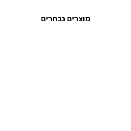
מוצרים נבחרים
Rydon sp53
מק"ט:
SP530924
צבע:
White Pearl
₪
860